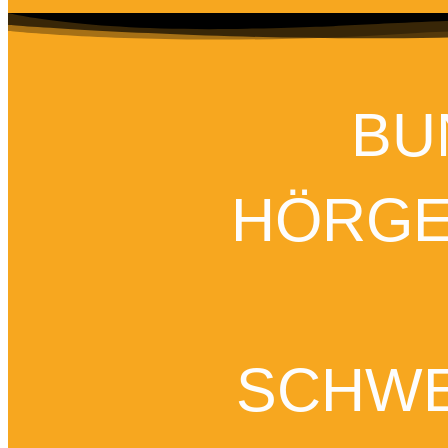
BU
HÖRGE
SCHWE