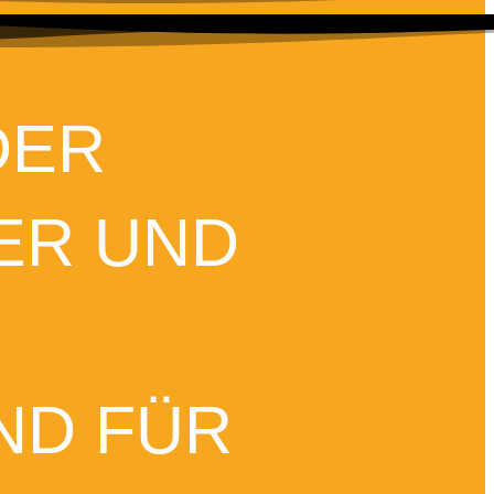
DER
ER UND
ND FÜR