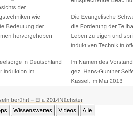
entsprechende Beachtu
sichts der
ngstechniken wie
Die Evangelische Schwe
die Bedeutung der
die Forderung der Teilh
Räumen hervorgehoben
Leben zu eigen und spric
induktiven Technik in ö
eelsorge in Deutschland
Im Namen des Vorstand
r Induktion im
gez. Hans-Gunther Seife
Kassel, im Mai 2018
eln berührt – Elia 2014
Nächster
pps
Wissenswertes
Videos
Alle