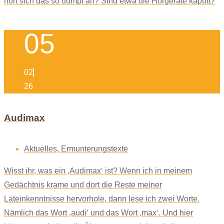
hört sich das so dumpf an? Sind etwa die Hörgeräte kaputt?
05
02
26
Audimax
Aktuelles
,
Ermunterungstexte
Wisst ihr, was ein ‚Audimax‘ ist? Wenn ich in meinem
Gedächtnis krame und dort die Reste meiner
Lateinkenntnisse hervorhole, dann lese ich zwei Worte.
Nämlich das Wort ‚audi‘ und das Wort ‚max‘. Und hier