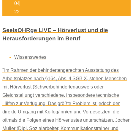
04
22
SeelsOHRge LIVE – Hörverlust und die
Herausforderungen im Beruf
Wissenswertes
"Im Rahmen der behindertengerechten Ausstattung des
Arbeitsplatzes nach §164, Abs. 4 SGB X, stehen Menschen
mit Hörverlust (Schwerbehindertenausweis oder
Gleichstellung) verschiedene, insbesondere technische
Hilfen zur Verfügung. Das größte Problem ist jedoch der
direkte Umgang mit Kolleg/inn/en und Vorgesetzten, die
oftmals die Folgen eines Hörverlustes unterschätzen. Jochen
Müller (Dipl. Sozialarbeiter, Kommunikationstrainer und