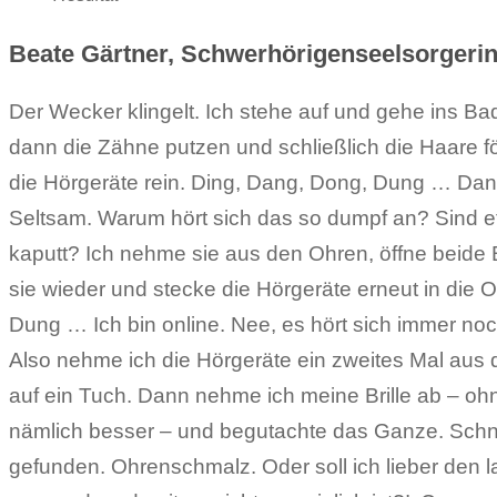
Beate Gärtner, Schwerhörigenseelsorgeri
Der Wecker klingelt. Ich stehe auf und gehe ins Bad
Ohrstücke und reinige auch die. Dazu könnte ich ab
dann die Zähne putzen und schließlich die Haare 
abgebildete, gebogene Werkzeug benutzen, mi
die Hörgeräte rein. Ding, Dang, Dong, Dung … Dann
vorherigen Hörgeräten die Luftleitungen zwischen
Seltsam. Warum hört sich das so dumpf an? Sind e
Ohrstücken gereinigt habe. Schließlich begutachte ich
kaputt? Ich nehme sie aus den Ohren, öffne beide B
Sind sie frei? Oder verstopft? Kann ich sie noch 
sie wieder und stecke die Hörgeräte erneut in die 
sie austauschen? Hätte ich mich für Reinigen ent
Dung … Ich bin online. Nee, es hört sich immer n
die kleine Metallschleife benutzt, die sich am unter
Also nehme ich die Hörgeräte ein zweites Mal aus 
befindet. Damit hätte ich das Ohrenschmalz dann vor
auf ein Tuch. Dann nehme ich meine Brille ab – oh
gehoben. Ich entscheide mich aber für Austausch
nämlich besser – und begutachte das Ganze. Schnel
kleine, graue Werkzeug rechts. Das hat unten eine
gefunden. Ohrenschmalz. Oder soll ich lieber den la
oben einen, auf dem sich der neue, weiße Filter befin