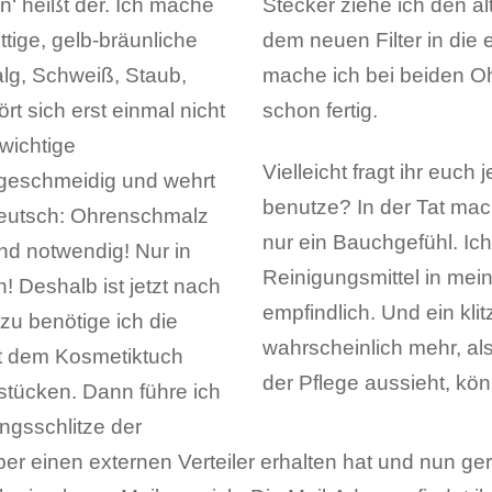
n‘ heißt der. Ich mache
cke ich den Stecker mit
ttige, gelb-bräunliche
e ihn fest hinein. Das
lg, Schweiß, Staub,
h mit der Pflege auch
t sich erst einmal nicht
schon fertig.
 wichtige
Vielleicht fragt ihr euch
t geschmeidig und wehrt
benutze? In der Tat mac
 Deutsch: Ohrenschmalz
nur ein Bauchgefühl. Ic
und notwendig! Nur in
Reinigungsmittel in me
! Deshalb ist jetzt nach
empfindlich. Und ein kli
zu benötige ich die
wahrscheinlich mehr, a
t dem Kosmetiktuch
der Pflege aussieht, kön
tücken. Dann führe ich
ngsschlitze der
r einen externen Verteiler erhalten hat und nun ger