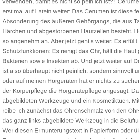
verwenden, damit es nicht so peinlich ist?! ‚Cerume
Stecker ziehe ich den alten Filter heraus. Dann ste
erst mal auf Latein weiter: Das Cerumen ist diese fe
dem neuen Filter in die entstandene Lücke und drück
Absonderung des äußeren Gehörgangs, die aus Ta
mache ich bei beiden Ohrenstücken, und damit bin ic
Härchen und abgestorbenen Hautzellen besteht. Hör
so angenehm an. Aber jetzt geht‘s weiter: Es erfüllt
Schutzfunktionen: Es reinigt das Ohr, hält die Hau
Bakterien sowie Insekten ab. Und jetzt weiter auf
ist also überhaupt nicht peinlich, sondern sinnvoll 
oder auf meinen Hörgeräten hat er nichts zu suchen
der Körperpflege die Hörgerätepflege angesagt. Da
abgebildeten Werkzeuge und ein Kosmetiktuch. Mi
reibe ich zunächst das Ohrenschmalz von den Ohrs
das ganz links abgebildete Werkzeug in die Belüftu
Wer diesen Ermunterungstext in Papierform oder übe