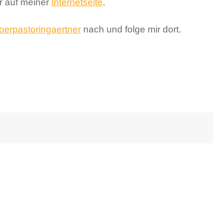
hr auf meiner
Internetseite
.
oerpastoringaertner
nach und folge mir dort.