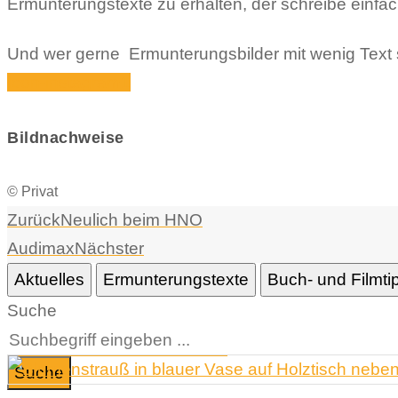
Ermunterungstexte zu erhalten, der schreibe einfac
Und wer gerne Ermunterungsbilder mit wenig Text s
Icon-instagram1
Bildnachweise
© Privat
Zurück
Neulich beim HNO
Audimax
Nächster
Aktuelles
Ermunterungstexte
Buch- und Filmti
Suche
Suche