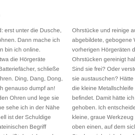
n
: erst unter die Dusche,
er auch das in der Mitte
föhnen. Dann mache ich
t dem ich bei meinen
 bin ich online.
 Hörgeräten und
twa die Hörgeräte
 die Cerumenfilter.
atteriefächer, schließe
reinigen? Oder muss ich
Ohren. Ding, Dang, Dong,
schieden, hätte ich dazu
och genauso dumpf an!
en Ende des Bürstchens
den Ohren und lege sie
sichtig aus den Filtern
ne sehe ich in der Nähe
. Dazu benutze ich das
l ist der Schuldige
n freien Stecker und
teinischen Begriff
det. Mit dem freien