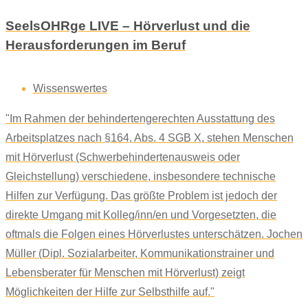
SeelsOHRge LIVE – Hörverlust und die
Herausforderungen im Beruf
Wissenswertes
"Im Rahmen der behindertengerechten Ausstattung des
Arbeitsplatzes nach §164, Abs. 4 SGB X, stehen Menschen
mit Hörverlust (Schwerbehindertenausweis oder
Gleichstellung) verschiedene, insbesondere technische
Hilfen zur Verfügung. Das größte Problem ist jedoch der
direkte Umgang mit Kolleg/inn/en und Vorgesetzten, die
oftmals die Folgen eines Hörverlustes unterschätzen. Jochen
Müller (Dipl. Sozialarbeiter, Kommunikationstrainer und
Lebensberater für Menschen mit Hörverlust) zeigt
Möglichkeiten der Hilfe zur Selbsthilfe auf."