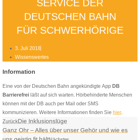
SERVICE DER
DEUTSCHEN BAHN
FÜR SCHWERHÖRIGE
3. Juli 2018
Wissenswertes
Information
Eine von der Deutschen Bahn angekündigte App
DB
Barrierefrei
läßt auf sich warten. Hörbehinderte Menschen
können mit der DB auch per Mail oder SMS
kommunizieren. Weitere Informationen finden Sie
hier
.
Die Inklusionslüge
Zurück
Ganz Ohr – Alles über unser Gehör und wie es
uns geistig fit hält
Nächster