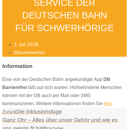
SERVICE DER
DEUTSCHEN BAHN
FÜR SCHWERHÖRIGE
3. Juli 2018
Wissenswertes
Information
Eine von der Deutschen Bahn angekündigte App
DB
Barrierefrei
läßt auf sich warten. Hörbehinderte Menschen
können mit der DB auch per Mail oder SMS
kommunizieren. Weitere Informationen finden Sie
hier
.
Die Inklusionslüge
Zurück
Ganz Ohr – Alles über unser Gehör und wie es
uns geistig fit hält
Nächster