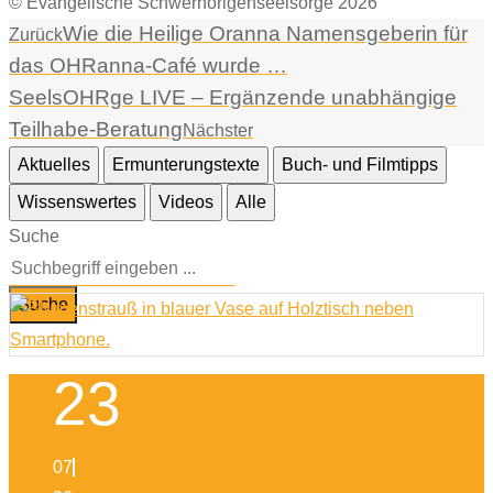
© Evangelische Schwerhörigenseelsorge 2026
Wie die Heilige Oranna Namensgeberin für
Zurück
das OHRanna-Café wurde …
SeelsOHRge LIVE – Ergänzende unabhängige
Teilhabe-Beratung
Nächster
Aktuelles
Ermunterungstexte
Buch- und Filmtipps
Wissenswertes
Videos
Alle
Suche
Suche
23
07