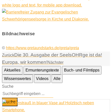
Bildnachweise
©
https://www.gretaundstarks.de/greta/greta
Die 30. Ausgabe der SeelsOHRge ist da!
Zurück
Europa, wir kommen!
Nächster
Aktuelles
Ermunterungstexte
Buch- und Filmtipps
Wissenswertes
Videos
Alle
Suche
Suche