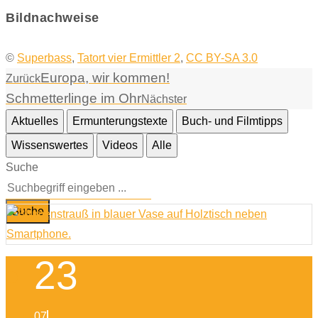
Bildnachweise
©
Superbass
,
Tatort vier Ermittler 2
,
CC BY-SA 3.0
Europa, wir kommen!
Zurück
Schmetterlinge im Ohr
Nächster
Aktuelles
Ermunterungstexte
Buch- und Filmtipps
Wissenswertes
Videos
Alle
Suche
Suche
23
07