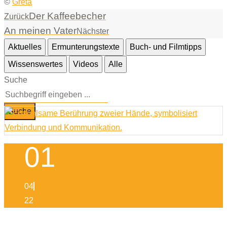
©
Greta
Der Kaffeebecher
Zurück
An meinen Vater
Nächster
Aktuelles
Ermunterungstexte
Buch- und Filmtipps
Wissenswertes
Videos
Alle
Suche
Suche
01
04
22