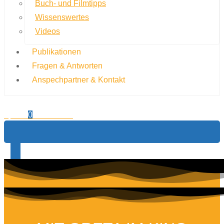
Buch- und Filmtipps
Wissenswertes
Videos
Publikationen
Fragen & Antworten
Anspechpartner & Kontakt
0,00
€
0
Warenkorb