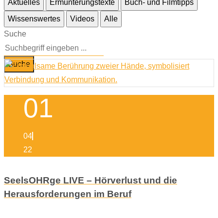
Aktuelles
Ermunterungstexte
Buch- und Filmtipps
Wissenswertes
Videos
Alle
Suche
Suche
01
04
22
SeelsOHRge LIVE – Hörverlust und die
Herausforderungen im Beruf