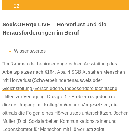
22
SeelsOHRge LIVE – Hörverlust und die
Herausforderungen im Beruf
Wissenswertes
"Im Rahmen der behindertengerechten Ausstattung des
Arbeitsplatzes nach §164, Abs. 4 SGB X, stehen Menschen
mit Hörverlust (Schwerbehindertenausweis oder
Gleichstellung) verschiedene, insbesondere technische
Hilfen zur Verfügung. Das größte Problem ist jedoch der
direkte Umgang mit Kolleg/inn/en und Vorgesetzten, die
oftmals die Folgen eines Hörverlustes unterschätzen. Jochen
Müller (Dipl. Sozialarbeiter, Kommunikationstrainer und
Lebensberater für Menschen mit Hörverlust) zeigt