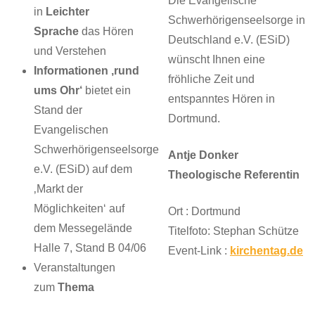
Die Evangelische
in
Leichter
Schwerhörigenseelsorge in
Sprache
das Hören
Deutschland e.V. (ESiD)
und Verstehen
wünscht Ihnen eine
Informationen ‚rund
fröhliche Zeit und
ums Ohr‘
bietet ein
entspanntes Hören in
Stand der
Dortmund.
Evangelischen
Schwerhörigenseelsorge
Antje Donker
e.V. (ESiD) auf dem
Theologische Referentin
‚Markt der
Möglichkeiten‘ auf
Ort : Dortmund
dem Messegelände
Titelfoto: Stephan Schütze
Halle 7, Stand B 04/06
Event-Link :
kirchentag.de
Veranstaltungen
zum
Thema