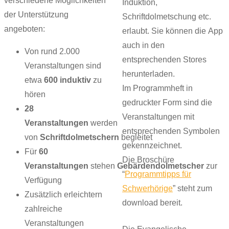
verschiedene Möglichkeiten
Induktion,
der Unterstützung
Schriftdolmetschung etc.
angeboten:
erlaubt. Sie können die App
auch in den
Von rund 2.000
entsprechenden Stores
Veranstaltungen sind
herunterladen.
etwa
600 induktiv
zu
Im Programmheft in
hören
gedruckter Form sind die
28
Veranstaltungen mit
Veranstaltungen
werden
entsprechenden Symbolen
von
Schriftdolmetschern
begleitet
gekennzeichnet.
Für
60
Die Broschüre
Veranstaltungen
stehen
Gebärdendolmetscher
zur
“
Programmtipps für
Verfügung
Schwerhörige
” steht zum
Zusätzlich erleichtern
download bereit.
zahlreiche
Veranstaltungen