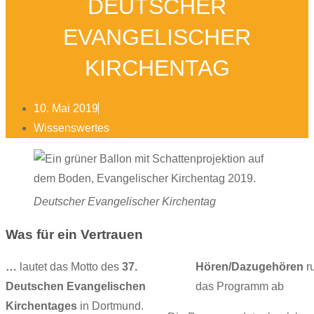
DEUTSCHER
EVANGELISCHER
KIRCHENTAG
10. Mai 2019
Wissenswertes
Deutscher Evangelischer Kirchentag
Was für ein Vertrauen
…
lautet das Motto des
37.
Hören/Dazugehören
r
Deutschen Evangelischen
das Programm ab
Kirchentages
in Dortmund.