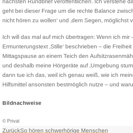
nächsten Rundbrief veröffentlichen. Ich verstehe d
geht bei dieser Frage um die rechte Balance zwisch
nicht hören zu wollen‘ und ‚dem Segen, möglichst vi
Ich will das mal auf mich übertragen: Wenn ich mir
Ermunterungstext ‚Stille‘ beschrieben – die Freihei
Mittagspause an einem Teich den Aufsitzrasenmähe
und deshalb meine Hörgeräte auf ‚Umgebung stumm
dann tue ich das, weil ich genau weiß, wie ich me
Hilfsmittel ansonsten bestmöglich nutze – und waru
Bildnachweise
© Privat
Zurück
So hören schwerhörige Menschen