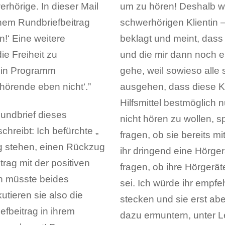
erhörige. In dieser Mail
um zu hören! Deshalb wü
inem Rundbriefbeitrag
schwerhörigen Klientin
n!‘ Eine weitere
beklagt und meint, dass 
e Freiheit zu
und die mir dann noch er
ein Programm
gehe, weil sowieso alle 
hörende eben nicht‘.”
ausgehen, dass diese Kl
Hilfsmittel bestmöglich n
Rundbrief dieses
nicht hören zu wollen, s
chreibt: Ich befürchte „
fragen, ob sie bereits mi
ng stehen, einen Rückzug
ihr dringend eine Hörger
rag mit der positiven
fragen, ob ihre Hörgeräte
an müsste beides
sei. Ich würde ihr empfe
utieren sie also die
stecken und sie erst ab
fbeitrag in ihrem
dazu ermuntern, unter L