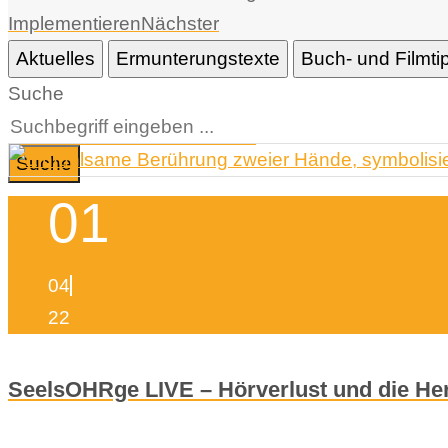
Implementieren
Nächster
Aktuelles
Ermunterungstexte
Buch- und Filmti
Suche
Suche
01
04
22
SeelsOHRge LIVE – Hörverlust und die He