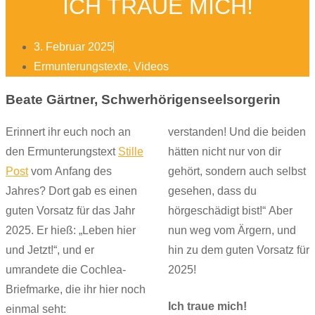
ICH TRAUE MICH!
3. Februar 2025
Ermunterungstexte
,
Videos
Beate Gärtner, Schwerhörigenseelsorgerin
Erinnert ihr euch noch an
verstanden! Und die beiden
den Ermunterungstext
Stille
hätten nicht nur von dir
Post
vom Anfang des
gehört, sondern auch selbst
Jahres? Dort gab es einen
gesehen, dass du
guten Vorsatz für das Jahr
hörgeschädigt bist!“ Aber
2025. Er hieß: „Leben hier
nun weg vom Ärgern, und
und Jetzt!“, und er
hin zu dem guten Vorsatz für
umrandete die Cochlea-
2025!
Briefmarke, die ihr hier noch
Ich traue mich!
einmal seht: