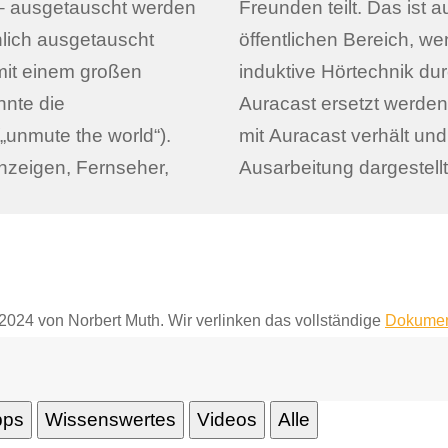
 – ausgetauscht werden
lematisch wird es im
hlich ausgetauscht
hrte barrierefreie
 mit einem großen
efreie Technik wie
nnte die
ie es sich
unmute the world“).
gen, soll in dieser
Anzeigen, Fernseher,
Ausarbeitung dargestell
i 2024 von Norbert Muth. Wir verlinken das vollständige
Dokumen
pps
Wissenswertes
Videos
Alle