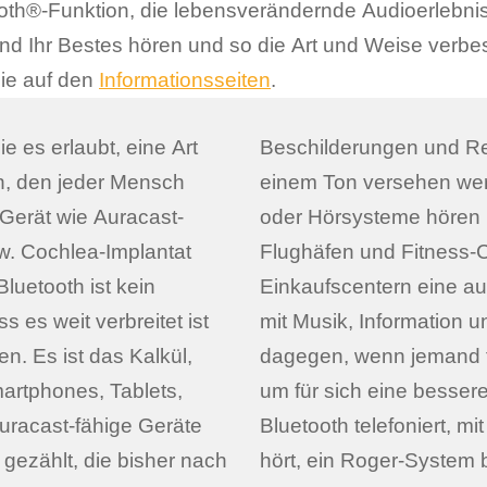
oth®-Funktion, die lebensverändernde Audioerlebnis
d Ihr Bestes hören und so die Art und Weise verbes
Sie auf den
Informationsseiten
.
e es erlaubt, eine Art
ignage) nun auch mit
n, den jeder Mensch
ber seine Kopfhörer
Gerät wie Auracast-
rden Beispiele von
w. Cochlea-Implantat
s ist also z.B. in
luetooth ist kein
e Dauerberieselung
 es weit verbreitet ist
 Prinzip spricht nichts
n. Es ist das Kalkül,
liebige Technik nutzt,
martphones, Tablets,
fen, also z.B. über
uracast-fähige Geräte
den Fernsehton besser
ezählt, die bisher nach
racast seine Musik mit