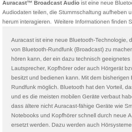
Auracast™ Broadcast Audio
ist eine neue Blueto
Audiodaten teilen, die Stummschaltung aufheben un
herum interagieren. Weitere Informationen finden 
Auracast ist eine neue Bluetooth-Technologie, di
Beschilderungen und Reklametafeln (digital S
von Bluetooth-Rundfunk (Broadcast) zu mache
einem Ton versehen werden können, den man ü
hören kann, der ein dazu technisch geeignetes 
oder Hörsysteme hören kann. Vornehmlich we
Lautsprecher, Kopfhörer oder auch Hörgerät bz
Flughäfen und Fitness-Center genannt. E
besitzt und bedienen kann. Mit dem bisherigen B
Einkaufscentern eine auf die Person zugeschnitten
Rundfunk möglich. Bluetooth hat den Vorteil, dass
mit Musik, Information und Werbung möglich. Im
und es die meisten mobilen Geräte verbaut habe
dagegen, wenn jemand für sich persönlich eine be
dass ältere nicht Auracast-fähige Geräte wie S
um für sich eine bessere Hörsituation zu schaf
Notebooks und Kopfhörer schnell durch neue A
Bluetooth telefoniert, mit einem TV-Streamer 
ersetzt werden. Dazu werden auch Hörsysteme g
hört, ein Roger-System benutzt oder mit Au