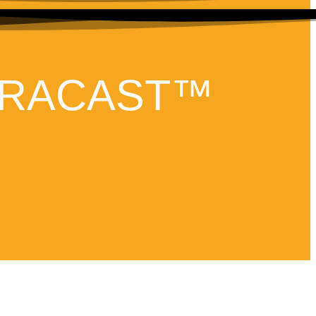
URACAST™