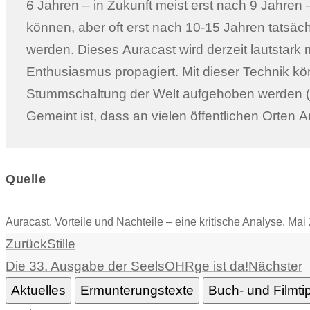
6 Jahren – in Zukunft meist erst nach 9 Jahren
Freunden teilt. Das ist auch gut so. Prob
können, aber oft erst nach 10-15 Jahren tatsäc
öffentlichen Bereich, wenn eine bestens eingefü
werden. Dieses Auracast wird derzeit lautstark
induktive Hörtechnik durch eine nicht mehr barrier
Enthusiasmus propagiert. Mit dieser Technik kö
Auracast ersetzt werden soll, wenn auch nicht in kurzer Zeit. W
Stummschaltung der Welt aufgehoben werden („
mit Auracast verhält und wo die Probleme lie
Gemeint ist, dass an vielen öffentlichen Orten 
Quelle
Auracast. Vorteile und Nachteile – eine kritische Analyse. Ma
Zurück
Stille
Die 33. Ausgabe der SeelsOHRge ist da!
Nächster
Aktuelles
Ermunterungstexte
Buch- und Filmti