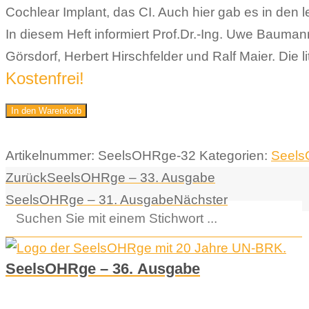
Cochlear Implant, das CI. Auch hier gab es in den l
In diesem Heft informiert Prof.Dr.-Ing. Uwe Baumann
Görsdorf, Herbert Hirschfelder und Ralf Maier. Die 
Kostenfrei!
SeelsOHRge
In den Warenkorb
-
32.
Artikelnummer:
SeelsOHRge-32
Kategorien:
Seel
Ausgabe
Zurück
SeelsOHRge – 33. Ausgabe
Menge
SeelsOHRge – 31. Ausgabe
Nächster
SeelsOHRge – 36. Ausgabe